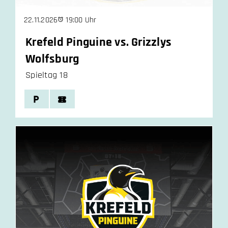
19:00 Uhr
22.11.2026
Krefeld Pinguine vs. Grizzlys
Wolfsburg
Spieltag 18