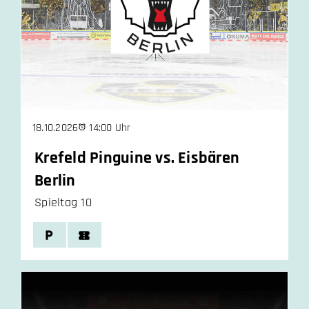
14:00 Uhr
18.10.2026
Krefeld Pinguine vs. Eisbären
Berlin
Spieltag 10