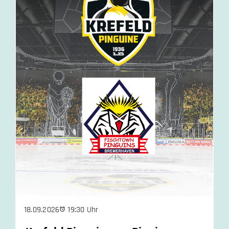
19:30 Uhr
18.09.2026