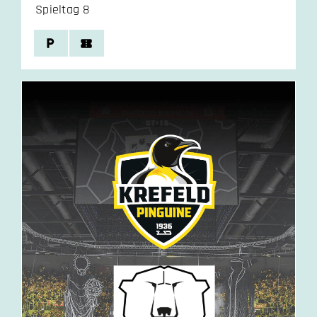
Spieltag 8