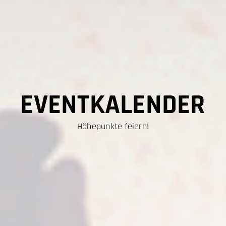
EVENTKALENDER
Höhepunkte feiern!