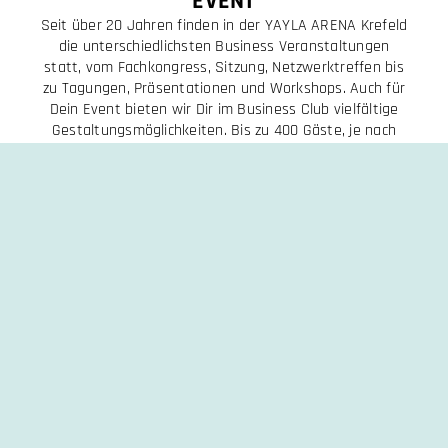
EVENT
Seit über 20 Jahren finden in der YAYLA ARENA Krefeld
die unterschiedlichsten Business Veranstaltungen
statt, vom Fachkongress, Sitzung, Netzwerktreffen bis
zu Tagungen, Präsentationen und Workshops. Auch für
Dein Event bieten wir Dir im Business Club vielfältige
Gestaltungsmöglichkeiten. Bis zu 400 Gäste, je nach
Bestuhlung, finden hier bequem Platz. Mit einzelnen
Workshopräumen, flexibler Raum- und
Flächenaufteilung für Stände, Infopoints oder Vorträge
und dem großen Auditorium wird Dein Event
unvergesslich bleiben.
Unser lichtdurchflutetes Auditorium verfügt über ein
professionelles Soundsystem, modernste Technik mit
Beamer, Präsentationsfläche und einem besonderen,
effektvollen Lichtdesign. Für die Versorgung Deiner
Gäste bietet unser Premium Catering Partner
kulinarische Highlights als Snacks, Fingerfood oder
Buffet (kalt und warm) sowie Kaffeespezialitäten und
verschiedene Kaltgetränke.