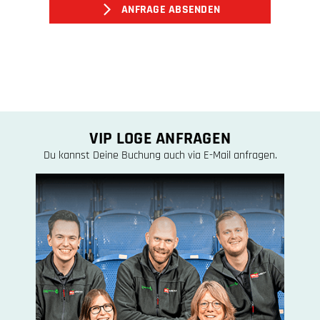
gib
ANFRAGE ABSENDEN
die
im
CAPTCHA
angezeigten
Zeichen
ein,
um
zu
VIP LOGE ANFRAGEN
bestätigen,
Du kannst Deine Buchung auch via E-Mail anfragen.
dass
du
ein
Mensch
bist.